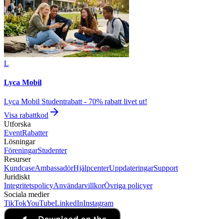
L
Lyca Mobil
Lyca Mobil Studentrabatt - 70% rabatt livet ut!
Visa rabattkod
Utforska
Event
Rabatter
Lösningar
Föreningar
Studenter
Resurser
Kundcase
Ambassadör
Hjälpcenter
Uppdateringar
Support
Juridiskt
Integritetspolicy
Användarvillkor
Övriga policyer
Sociala medier
TikTok
YouTube
LinkedIn
Instagram