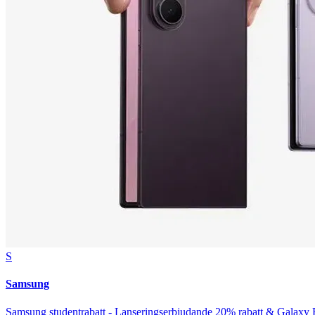
S
Samsung
Samsung studentrabatt - Lanseringserbjudande 20% rabatt & Galaxy