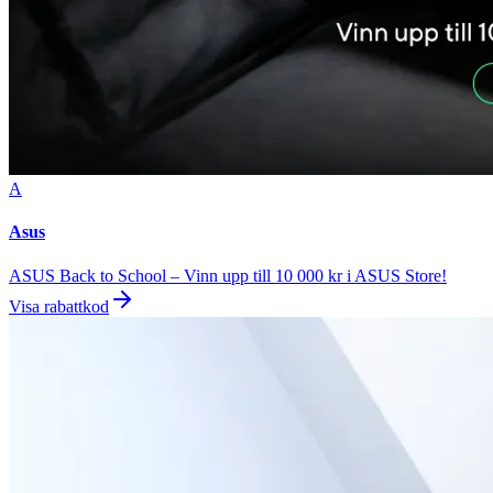
A
Asus
ASUS Back to School – Vinn upp till 10 000 kr i ASUS Store!
Visa rabattkod