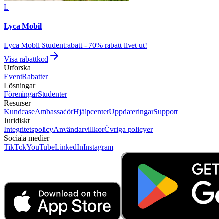
L
Lyca Mobil
Lyca Mobil Studentrabatt - 70% rabatt livet ut!
Visa rabattkod
Utforska
Event
Rabatter
Lösningar
Föreningar
Studenter
Resurser
Kundcase
Ambassadör
Hjälpcenter
Uppdateringar
Support
Juridiskt
Integritetspolicy
Användarvillkor
Övriga policyer
Sociala medier
TikTok
YouTube
LinkedIn
Instagram