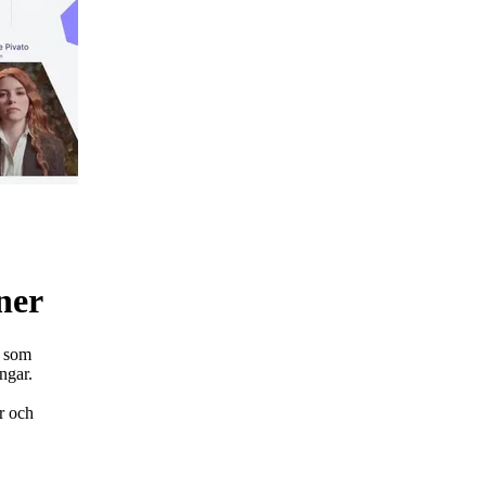
ner
, som
ngar.
r och