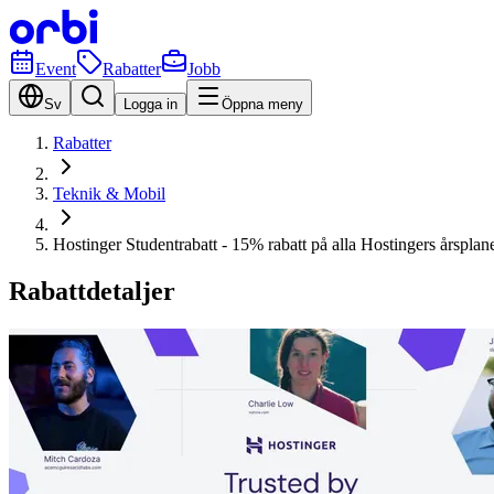
Event
Rabatter
Jobb
Sv
Logga in
Öppna meny
Rabatter
Teknik & Mobil
Hostinger Studentrabatt - 15% rabatt på alla Hostingers årsplan
Rabattdetaljer