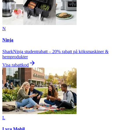
N
Ninja
SharkNinja studentrabatt – 20% rabatt på köksmaskiner &
hemprodukter
Visa rabattkod
L
Lyca Mobil