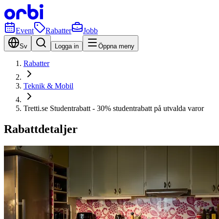
Event
Rabatter
Jobb
Sv
Logga in
Öppna meny
Rabatter
Teknik & Mobil
Tretti.se Studentrabatt - 30% studentrabatt på utvalda varor
Rabattdetaljer