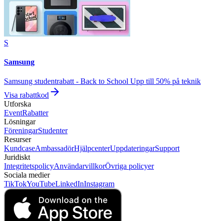
S
Samsung
Samsung studentrabatt - Back to School Upp till 50% på teknik
Visa rabattkod
Utforska
Event
Rabatter
Lösningar
Föreningar
Studenter
Resurser
Kundcase
Ambassadör
Hjälpcenter
Uppdateringar
Support
Juridiskt
Integritetspolicy
Användarvillkor
Övriga policyer
Sociala medier
TikTok
YouTube
LinkedIn
Instagram