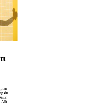
tt
aplan
ång du
aily.
• Allt