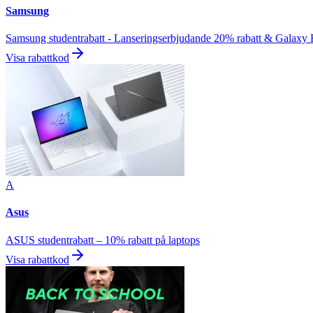
Samsung
Samsung studentrabatt - Lanseringserbjudande 20% rabatt & Galaxy
Visa rabattkod
A
Asus
ASUS studentrabatt – 10% rabatt på laptops
Visa rabattkod