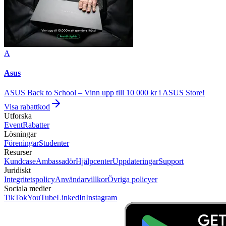
A
Asus
ASUS Back to School – Vinn upp till 10 000 kr i ASUS Store!
Visa rabattkod
Utforska
Event
Rabatter
Lösningar
Föreningar
Studenter
Resurser
Kundcase
Ambassadör
Hjälpcenter
Uppdateringar
Support
Juridiskt
Integritetspolicy
Användarvillkor
Övriga policyer
Sociala medier
TikTok
YouTube
LinkedIn
Instagram