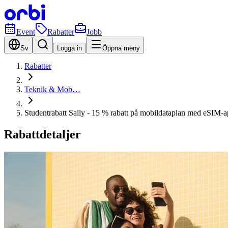
Event
Rabatter
Jobb
Sv
Logga in
Öppna meny
Rabatter
Teknik & Mob…
Studentrabatt Saily - 15 % rabatt på mobildataplan med eSIM-a
Rabattdetaljer