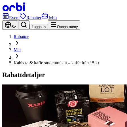
Event
Rabatter
Jobb
Sv
Logga in
Öppna meny
Rabatter
Mat
Kahls te & kaffe studentrabatt – kaffe från 15 kr
Rabattdetaljer