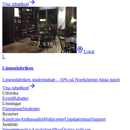
Visa rabattkod
Lokal
L
Lingonfabriken
Lingonfabriken studentrabatt – 10% på Norrköpings bästa lunch
Visa rabattkod
Utforska
Event
Rabatter
Lösningar
Föreningar
Studenter
Resurser
Kundcase
Ambassadör
Hjälpcenter
Uppdateringar
Support
Juridiskt
Integritetspolicy
Användarvillkor
Övriga policyer