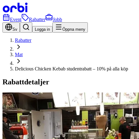
Event
Rabatter
Jobb
Sv
Logga in
Öppna meny
Rabatter
Mat
Delicious Chicken Kebab studentrabatt – 10% på alla köp
Rabattdetaljer