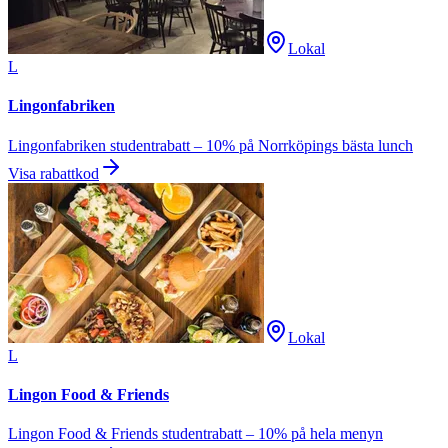
Lokal
L
Lingonfabriken
Lingonfabriken studentrabatt – 10% på Norrköpings bästa lunch
Visa rabattkod
Lokal
L
Lingon Food & Friends
Lingon Food & Friends studentrabatt – 10% på hela menyn