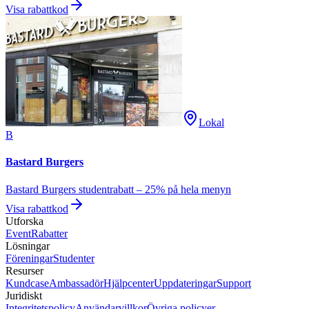
Visa rabattkod
Lokal
B
Bastard Burgers
Bastard Burgers studentrabatt – 25% på hela menyn
Visa rabattkod
Utforska
Event
Rabatter
Lösningar
Föreningar
Studenter
Resurser
Kundcase
Ambassadör
Hjälpcenter
Uppdateringar
Support
Juridiskt
Integritetspolicy
Användarvillkor
Övriga policyer