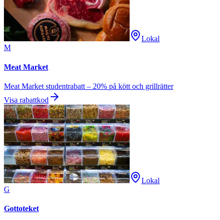
Lokal
M
Meat Market
Meat Market studentrabatt – 20% på kött och grillrätter
Visa rabattkod
Lokal
G
Gottoteket