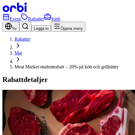
Event
Rabatter
Jobb
Sv
Logga in
Öppna meny
Rabatter
Mat
Meat Market studentrabatt – 20% på kött och grillrätter
Rabattdetaljer