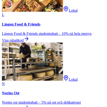
Lokal
L
Lingon Food & Friends
Lingon Food & Friends studentrabatt – 10% på hela menyn
Visa rabattkod
Lokal
N
Norins Ost
Norins ost studentrabatt – 5% på ost och delikatesser