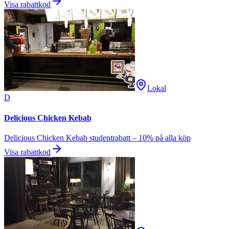
Visa rabattkod
Lokal
D
Delicious Chicken Kebab
Delicious Chicken Kebab studentrabatt – 10% på alla köp
Visa rabattkod