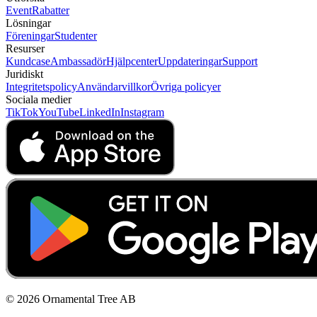
Event
Rabatter
Lösningar
Föreningar
Studenter
Resurser
Kundcase
Ambassadör
Hjälpcenter
Uppdateringar
Support
Juridiskt
Integritetspolicy
Användarvillkor
Övriga policyer
Sociala medier
TikTok
YouTube
LinkedIn
Instagram
© 2026 Ornamental Tree AB