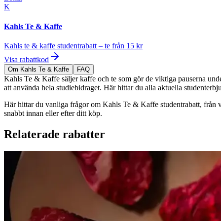
K
Kahls Te & Kaffe
Kahls te & kaffe studentrabatt – te från 15 kr
Visa rabattkod
Om Kahls Te & Kaffe
FAQ
Kahls Te & Kaffe säljer kaffe och te som gör de viktiga pauserna unde
att använda hela studiebidraget. Här hittar du alla aktuella studenterb
Här hittar du vanliga frågor om Kahls Te & Kaffe studentrabatt, från vi
snabbt innan eller efter ditt köp.
Relaterade rabatter