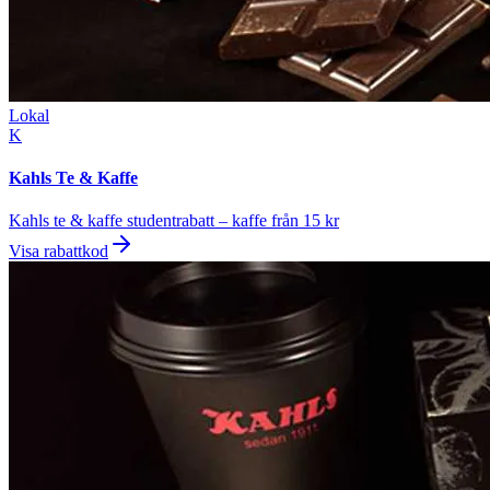
Lokal
K
Kahls Te & Kaffe
Kahls te & kaffe studentrabatt – kaffe från 15 kr
Visa rabattkod