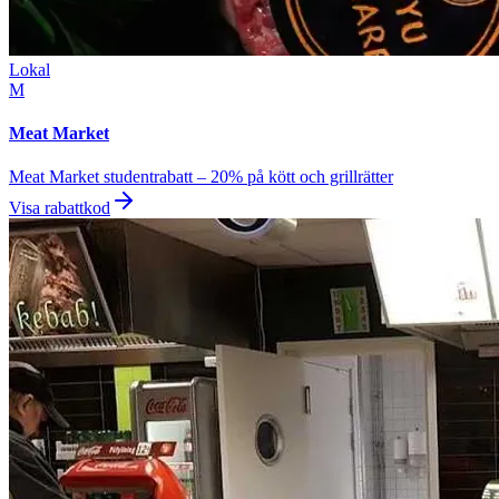
Lokal
M
Meat Market
Meat Market studentrabatt – 20% på kött och grillrätter
Visa rabattkod