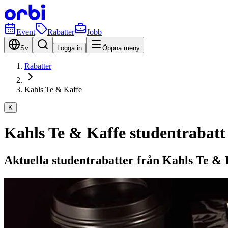
Event
Rabatter
Jobb
Sv
Logga in
Öppna meny
Rabatter
Kahls Te & Kaffe
K
Kahls Te & Kaffe studentrabatt – 
Aktuella studentrabatter från Kahls Te & 