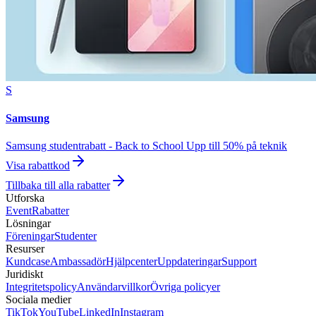
S
Samsung
Samsung studentrabatt - Back to School Upp till 50% på teknik
Visa rabattkod
Tillbaka till alla rabatter
Utforska
Event
Rabatter
Lösningar
Föreningar
Studenter
Resurser
Kundcase
Ambassadör
Hjälpcenter
Uppdateringar
Support
Juridiskt
Integritetspolicy
Användarvillkor
Övriga policyer
Sociala medier
TikTok
YouTube
LinkedIn
Instagram