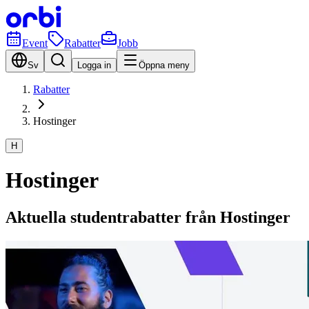
Event
Rabatter
Jobb
Sv
Logga in
Öppna meny
Rabatter
Hostinger
H
Hostinger
Aktuella studentrabatter från Hostinger