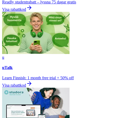
Readly studentrabatt – lyssna 75 dagar gratis
Visa rabattkod
u
uTalk
Learn Finnish: 1 month free trial + 50% off
Visa rabattkod