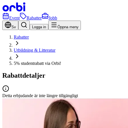
Event
Rabatter
Jobb
Sv
Logga in
Öppna meny
Rabatter
Utbildning & Litteratur
5% studentrabatt via Orbi!
Rabattdetaljer
Detta erbjudande är inte längre tillgängligt