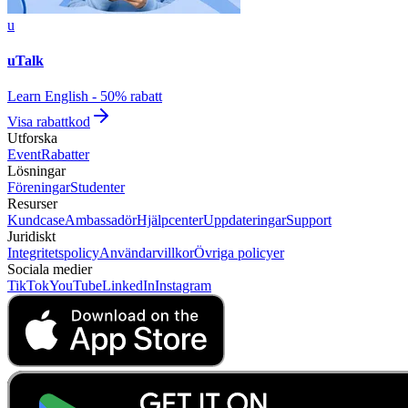
u
uTalk
Learn English - 50% rabatt
Visa rabattkod
Utforska
Event
Rabatter
Lösningar
Föreningar
Studenter
Resurser
Kundcase
Ambassadör
Hjälpcenter
Uppdateringar
Support
Juridiskt
Integritetspolicy
Användarvillkor
Övriga policyer
Sociala medier
TikTok
YouTube
LinkedIn
Instagram