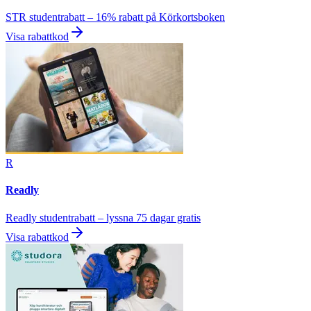
STR studentrabatt – 16% rabatt på Körkortsboken
Visa rabattkod
R
Readly
Readly studentrabatt – lyssna 75 dagar gratis
Visa rabattkod