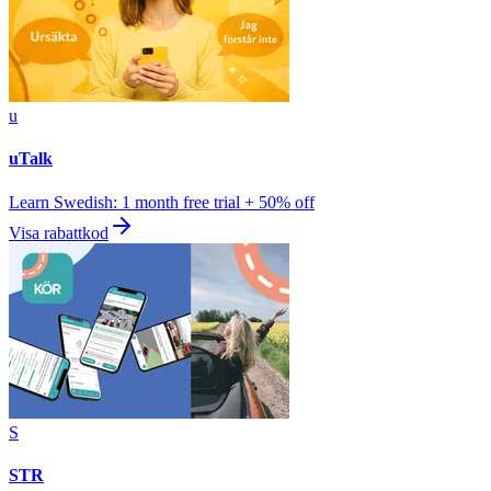
u
uTalk
Learn Swedish: 1 month free trial + 50% off
Visa rabattkod
S
STR