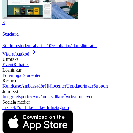
S
Studora
Studora studentrabatt – 10% rabatt på kurslitteratur
Visa rabattkod
Utforska
Event
Rabatter
Lösningar
Föreningar
Studenter
Resurser
Kundcase
Ambassadör
Hjälpcenter
Uppdateringar
Support
Juridiskt
Integritetspolicy
Användarvillkor
Övriga policyer
Sociala medier
TikTok
YouTube
LinkedIn
Instagram