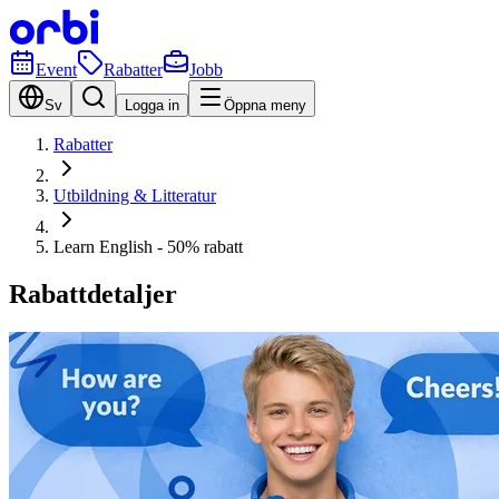
Event
Rabatter
Jobb
Sv
Logga in
Öppna meny
Rabatter
Utbildning & Litteratur
Learn English - 50% rabatt
Rabattdetaljer