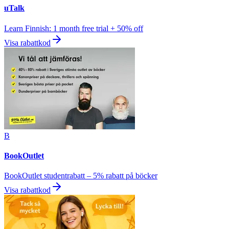
uTalk
Learn Finnish: 1 month free trial + 50% off
Visa rabattkod
B
BookOutlet
BookOutlet studentrabatt – 5% rabatt på böcker
Visa rabattkod