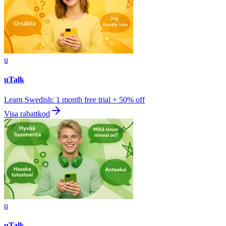
u
uTalk
Learn Swedish: 1 month free trial + 50% off
Visa rabattkod
u
uTalk