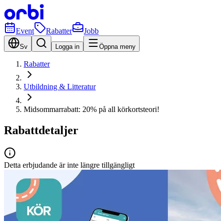
Event
Rabatter
Jobb
Sv
Logga in
Öppna meny
Rabatter
Utbildning & Litteratur
Midsommarrabatt: 20% på all körkortsteori!
Rabattdetaljer
Detta erbjudande är inte längre tillgängligt