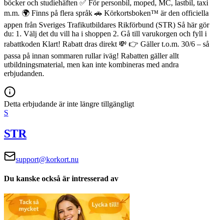
böcker och studiehäften
✅ För personbil, moped, MC, lastbil, taxi
m.m.
🌍 Finns på flera språk
🚗 Körkortsboken™ är den officiella
appen från Sveriges Trafikutbildares Rikförbund (STR)
Så här gör
du:
1. Välj det du vill ha i shoppen
2. Gå till varukorgen och fyll i
rabattkoden
Klart! Rabatt dras direkt 💸
👉 Gäller t.o.m. 30/6 – så
passa på innan sommaren rullar iväg!
Rabatten gäller allt
utbildningsmaterial, men kan inte kombineras med andra
erbjudanden.
Detta erbjudande är inte längre tillgängligt
S
STR
support@korkort.nu
Du kanske också är intresserad av