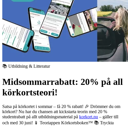
📚 Utbildning & Litteratur
Midsommarrabatt: 20% på all
körkortsteori!
Satsa på körkortet i sommar – få 20 % rabatt! 🎉
Drömmer du om
körkort? Nu har du chansen att kickstarta teorin med 20 %
studentrabatt på allt utbildningsmaterial på
korkort.nu
– gäller till
och med 30 juni!
📱 Teoriappen Körkortsboken™
📚 Tryckta