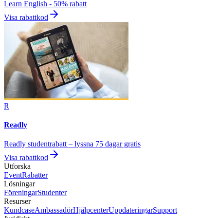
Learn English - 50% rabatt
Visa rabattkod
R
Readly
Readly studentrabatt – lyssna 75 dagar gratis
Visa rabattkod
Utforska
Event
Rabatter
Lösningar
Föreningar
Studenter
Resurser
Kundcase
Ambassadör
Hjälpcenter
Uppdateringar
Support