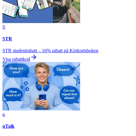
S
STR
STR studentrabatt – 16% rabatt på Körkortsboken
Visa rabattkod
u
uTalk