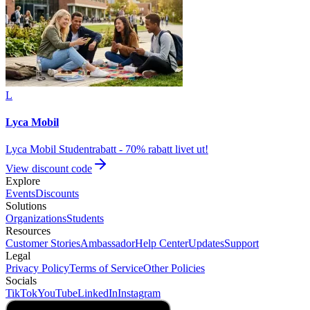
L
Lyca Mobil
Lyca Mobil Studentrabatt - 70% rabatt livet ut!
View discount code
Explore
Events
Discounts
Solutions
Organizations
Students
Resources
Customer Stories
Ambassador
Help Center
Updates
Support
Legal
Privacy Policy
Terms of Service
Other Policies
Socials
TikTok
YouTube
LinkedIn
Instagram