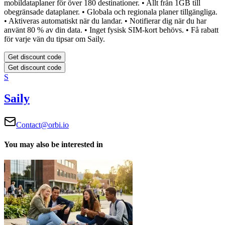
mobildataplaner för över 180 destinationer.
• Allt från 1GB till
obegränsade dataplaner.
• Globala och regionala planer tillgängliga.
• Aktiveras automatiskt när du landar.
• Notifierar dig när du har
använt 80 % av din data.
• Inget fysisk SIM-kort behövs.
• Få rabatt
för varje vän du tipsar om Saily.
Get discount code
Get discount code
S
Saily
Contact@orbi.io
You may also be interested in