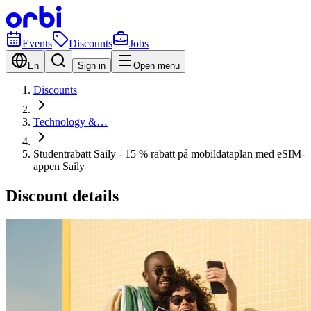
Events
Discounts
Jobs
En
Sign in
Open menu
Discounts
Technology &…
Studentrabatt Saily - 15 % rabatt på mobildataplan med eSIM-
appen Saily
Discount details