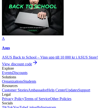
A
Asus
ASUS Back to School – Vinn upp till 10 000 kr i ASUS Store!
View discount code
Explore
Events
Discounts
Solutions
Organizations
Students
Resources
Customer Stories
Ambassador
Help Center
Updates
Support
Legal
Privacy Policy
Terms of Service
Other Policies
Socials
TikTok
YouTube
LinkedIn
Instagram