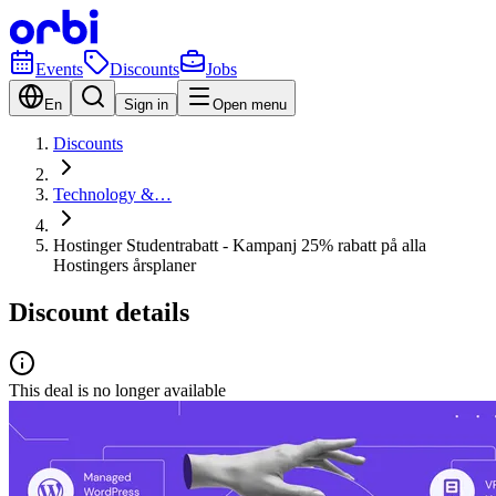
Events
Discounts
Jobs
En
Sign in
Open menu
Discounts
Technology &…
Hostinger Studentrabatt - Kampanj 25% rabatt på alla
Hostingers årsplaner
Discount details
This deal is no longer available