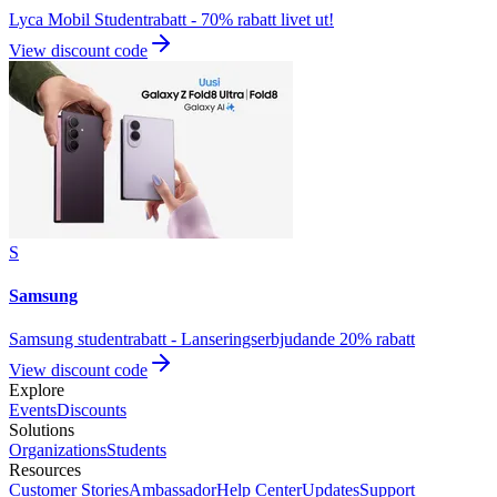
Lyca Mobil Studentrabatt - 70% rabatt livet ut!
View discount code
S
Samsung
Samsung studentrabatt - Lanseringserbjudande 20% rabatt
View discount code
Explore
Events
Discounts
Solutions
Organizations
Students
Resources
Customer Stories
Ambassador
Help Center
Updates
Support