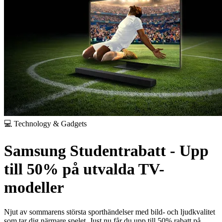
💻 Technology & Gadgets
Samsung Studentrabatt - Upp
till 50% på utvalda TV-
modeller
Njut av sommarens största sporthändelser med bild- och ljudkvalitet
som tar dig närmare spelet. Just nu får du upp till 50% rabatt på