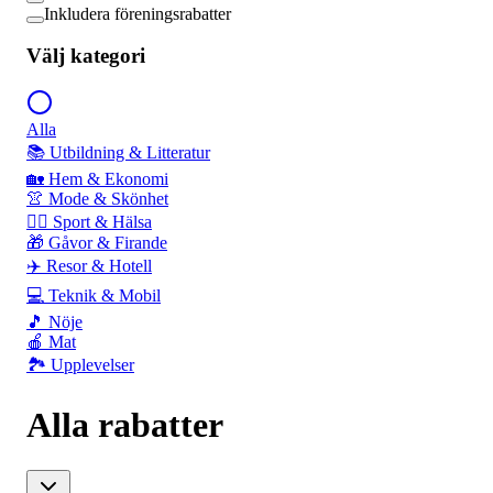
Inkludera föreningsrabatter
Välj kategori
Alla
📚 Utbildning & Litteratur
🏡 Hem & Ekonomi
👚 Mode & Skönhet
🏃‍♂️ Sport & Hälsa
🎁 Gåvor & Firande
✈️ Resor & Hotell
💻 Teknik & Mobil
🎵 Nöje
🍎 Mat
🏞️ Upplevelser
Alla rabatter