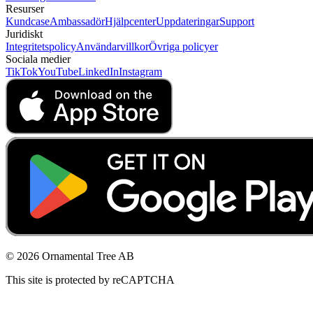
Resurser
Kundcase
Ambassadör
Hjälpcenter
Uppdateringar
Support
Juridiskt
Integritetspolicy
Användarvillkor
Övriga policyer
Sociala medier
TikTok
YouTube
LinkedIn
Instagram
© 2026 Ornamental Tree AB
This site is protected by reCAPTCHA