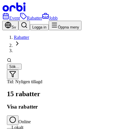
Event
Rabatter
Jobb
Sv
Logga in
Öppna meny
Rabatter
Sök...
Tid: Nyligen tillagd
15 rabatter
Visa rabatter
Online
Lokalt