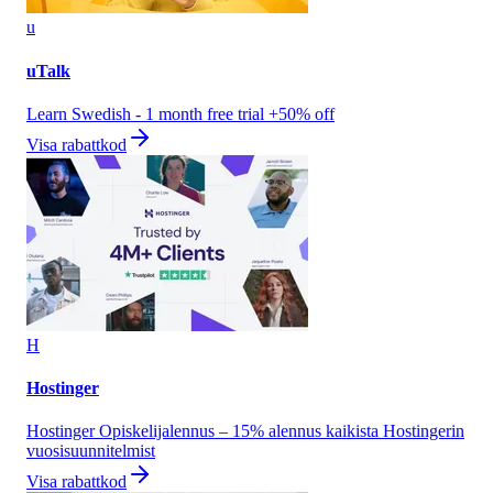
u
uTalk
Learn Swedish - 1 month free trial +50% off
Visa rabattkod
H
Hostinger
Hostinger Opiskelijalennus – 15% alennus kaikista Hostingerin
vuosisuunnitelmist
Visa rabattkod