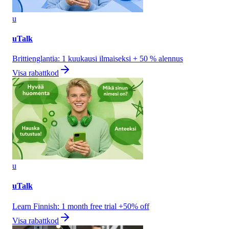
u
uTalk
Brittienglantia: 1 kuukausi ilmaiseksi + 50 % alennus
Visa rabattkod
u
uTalk
Learn Finnish: 1 month free trial +50% off
Visa rabattkod