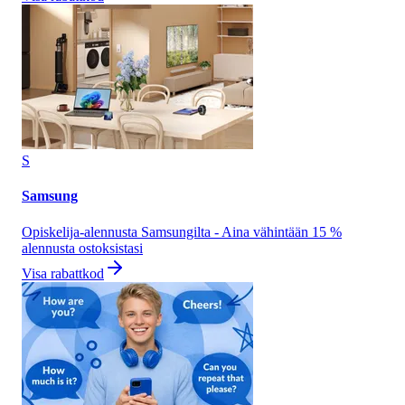
S
Samsung
Opiskelija-alennusta Samsungilta - Aina vähintään 15 %
alennusta ostoksistasi
Visa rabattkod