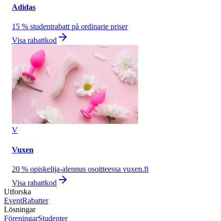
Adidas
15 % studentrabatt på ordinarie priser
Visa rabattkod
V
Vuxen
20 % opiskelija-alennus osoitteessa vuxen.fi
Visa rabattkod
Utforska
Event
Rabatter
Lösningar
Föreningar
Studenter