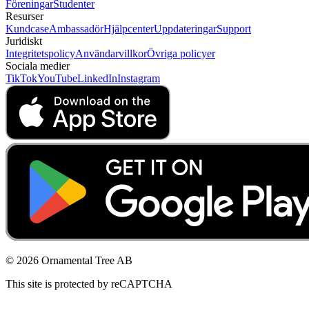
Föreningar
Studenter
Resurser
Kundcase
Ambassadör
Hjälpcenter
Uppdateringar
Support
Juridiskt
Integritetspolicy
Användarvillkor
Övriga policyer
Sociala medier
TikTok
YouTube
LinkedIn
Instagram
© 2026 Ornamental Tree AB
This site is protected by reCAPTCHA