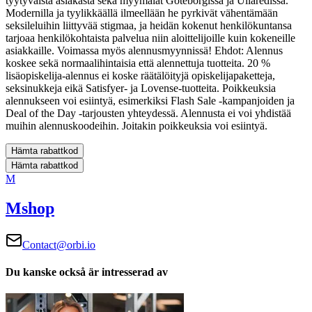
tyytyväistä asiakasta sekä myymälät Göteborgissa ja Ullaredissa.
Modernilla ja tyylikkäällä ilmeellään he pyrkivät vähentämään
seksileluihin liittyvää stigmaa, ja heidän kokenut henkilökuntansa
tarjoaa henkilökohtaista palvelua niin aloittelijoille kuin kokeneille
asiakkaille. Voimassa myös alennusmyynnissä!
Ehdot:
Alennus
koskee sekä normaalihintaisia että alennettuja tuotteita. 20 %
lisäopiskelija-alennus ei koske räätälöityjä opiskelijapaketteja,
seksinukkeja eikä Satisfyer- ja Lovense-tuotteita.
Poikkeuksia
alennukseen voi esiintyä, esimerkiksi Flash Sale -kampanjoiden ja
Deal of the Day -tarjousten yhteydessä.
Alennusta ei voi yhdistää
muihin alennuskoodeihin. Joitakin poikkeuksia voi esiintyä.
Hämta rabattkod
Hämta rabattkod
M
Mshop
Contact@orbi.io
Du kanske också är intresserad av