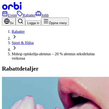
Event
Rabatter
Jobb
Sv
Logga in
Öppna meny
Rabatter
Sport & Hälsa
Mshop opiskelija-alennus – 20 % alennus seksileluista
verkossa
Rabattdetaljer