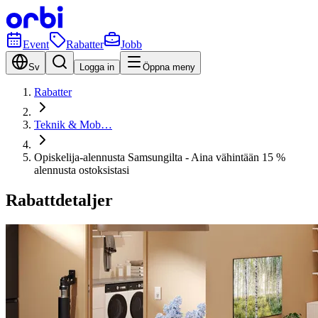
Event
Rabatter
Jobb
Sv
Logga in
Öppna meny
Rabatter
Teknik & Mob…
Opiskelija-alennusta Samsungilta - Aina vähintään 15 %
alennusta ostoksistasi
Rabattdetaljer