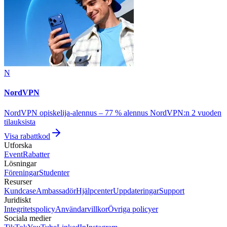
N
NordVPN
NordVPN opiskelija-alennus – 77 % alennus NordVPN:n 2 vuoden
tilauksista
Visa rabattkod
Utforska
Event
Rabatter
Lösningar
Föreningar
Studenter
Resurser
Kundcase
Ambassadör
Hjälpcenter
Uppdateringar
Support
Juridiskt
Integritetspolicy
Användarvillkor
Övriga policyer
Sociala medier