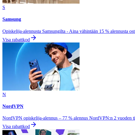
S
Samsung
Opiskelija-alennusta Samsungilta - Aina vähintään 15 % alennusta ost
Visa rabattkod
N
NordVPN
NordVPN opiskelija-alennus – 77 % alennus NordVPN:n 2 vuoden til
Visa rabattkod