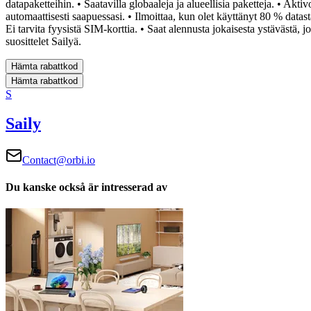
datapaketteihin.
• Saatavilla globaaleja ja alueellisia paketteja.
• Aktiv
automaattisesti saapuessasi.
• Ilmoittaa, kun olet käyttänyt 80 % datast
Ei tarvita fyysistä SIM-korttia.
• Saat alennusta jokaisesta ystävästä, jo
suosittelet Sailyä.
Hämta rabattkod
Hämta rabattkod
S
Saily
Contact@orbi.io
Du kanske också är intresserad av