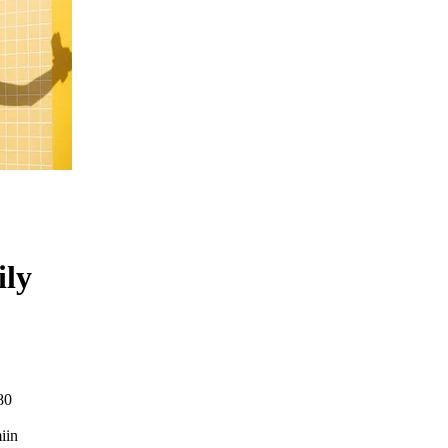
ily
80
iin