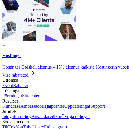
H
Hostinger
Hostinger Opiskelijalennus – 15% alennus kaikista Hostingerin vuosi
Visa rabattkod
Utforska
Event
Rabatter
Lösningar
Föreningar
Studenter
Resurser
Kundcase
Ambassadör
Hjälpcenter
Uppdateringar
Support
Juridiskt
Integritetspolicy
Användarvillkor
Övriga policyer
Sociala medier
TikTok
YouTube
LinkedIn
Instagram