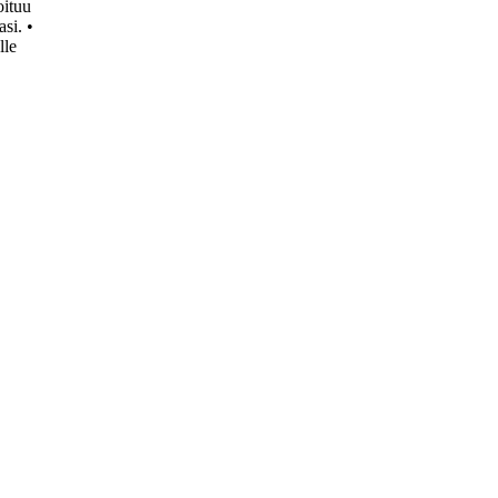
oituu
asi.
•
lle