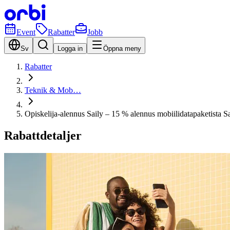
Event
Rabatter
Jobb
Sv
Logga in
Öppna meny
Rabatter
Teknik & Mob…
Opiskelija-alennus Saily – 15 % alennus mobiilidatapaketista S
Rabattdetaljer