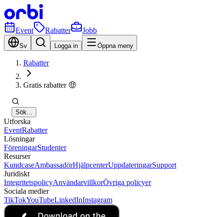
Event
Rabatter
Jobb
Sv
Logga in
Öppna meny
Rabatter
Gratis rabatter 🤑
Sök...
Utforska
Event
Rabatter
Lösningar
Föreningar
Studenter
Resurser
Kundcase
Ambassadör
Hjälpcenter
Uppdateringar
Support
Juridiskt
Integritetspolicy
Användarvillkor
Övriga policyer
Sociala medier
TikTok
YouTube
LinkedIn
Instagram