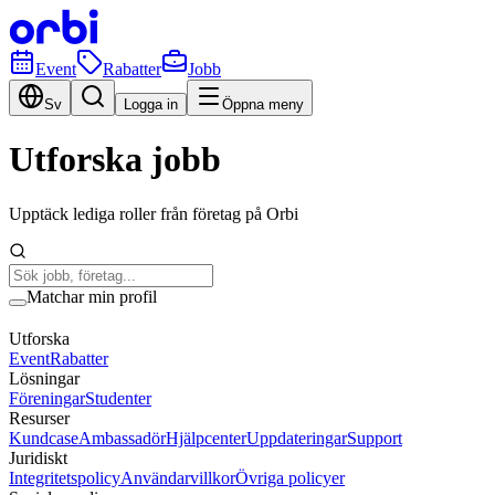
Event
Rabatter
Jobb
Sv
Logga in
Öppna meny
Utforska jobb
Upptäck lediga roller från företag på Orbi
Matchar min profil
Utforska
Event
Rabatter
Lösningar
Föreningar
Studenter
Resurser
Kundcase
Ambassadör
Hjälpcenter
Uppdateringar
Support
Juridiskt
Integritetspolicy
Användarvillkor
Övriga policyer