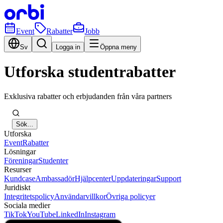
Event
Rabatter
Jobb
Sv
Logga in
Öppna meny
Utforska studentrabatter
Exklusiva rabatter och erbjudanden från våra partners
Sök...
Utforska
Event
Rabatter
Lösningar
Föreningar
Studenter
Resurser
Kundcase
Ambassadör
Hjälpcenter
Uppdateringar
Support
Juridiskt
Integritetspolicy
Användarvillkor
Övriga policyer
Sociala medier
TikTok
YouTube
LinkedIn
Instagram