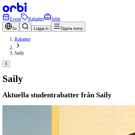
Event
Rabatter
Jobb
Sv
Logga in
Öppna meny
Rabatter
Saily
S
Saily
Aktuella studentrabatter från Saily