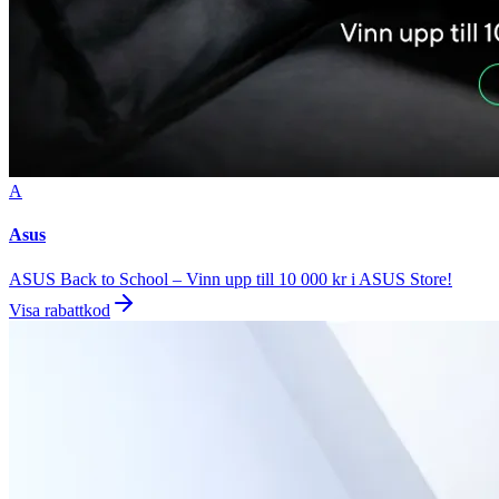
A
Asus
ASUS Back to School – Vinn upp till 10 000 kr i ASUS Store!
Visa rabattkod