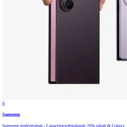
S
Samsung
Samsung studentrabatt - Lanseringserbjudande 20% rabatt & Galaxy