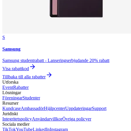
S
Samsung
Samsung studentrabatt - Lanseringserbjudande 20% rabatt
Visa rabattkod
Tillbaka till alla rabatter
Utforska
Event
Rabatter
Lösningar
Föreningar
Studenter
Resurser
Kundcase
Ambassadör
Hjälpcenter
Uppdateringar
Support
Juridiskt
Integritetspolicy
Användarvillkor
Övriga policyer
Sociala medier
TikTok
YouTube
LinkedIn
Instagram