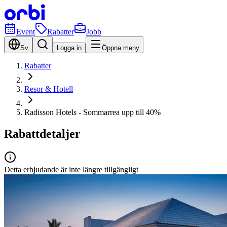
Event
Rabatter
Jobb
Sv
Logga in
Öppna meny
Rabatter
Resor & Hotell
Radisson Hotels - Sommarrea upp till 40%
Rabattdetaljer
Detta erbjudande är inte längre tillgängligt