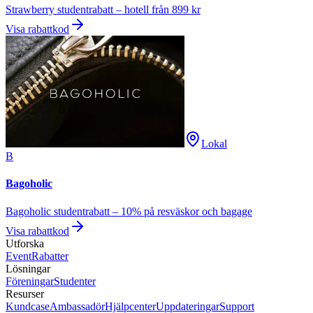
Strawberry studentrabatt – hotell från 899 kr
Visa rabattkod
Lokal
B
Bagoholic
Bagoholic studentrabatt – 10% på resväskor och bagage
Visa rabattkod
Utforska
Event
Rabatter
Lösningar
Föreningar
Studenter
Resurser
Kundcase
Ambassadör
Hjälpcenter
Uppdateringar
Support