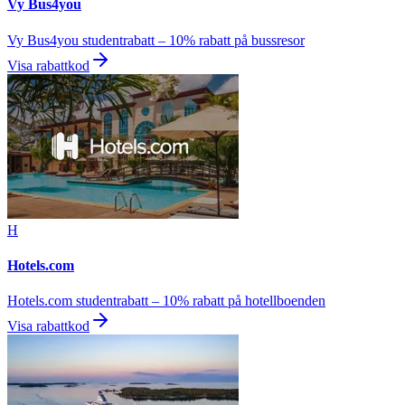
Vy Bus4you
Vy Bus4you studentrabatt – 10% rabatt på bussresor
Visa rabattkod
H
Hotels.com
Hotels.com studentrabatt – 10% rabatt på hotellboenden
Visa rabattkod