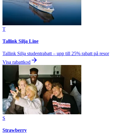
T
Tallink Silja Line
Tallink Silja studentrabatt – upp till 25% rabatt på resor
Visa rabattkod
S
Strawberry