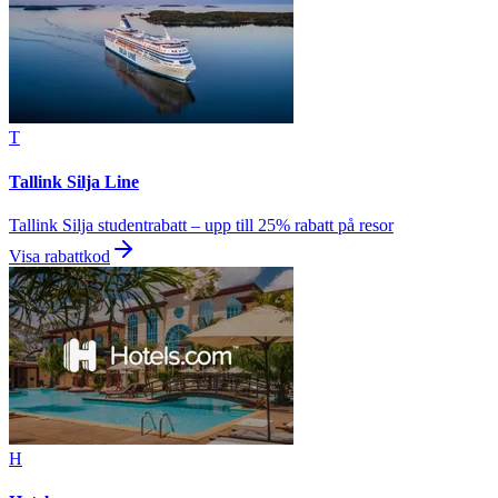
T
Tallink Silja Line
Tallink Silja studentrabatt – upp till 25% rabatt på resor
Visa rabattkod
H