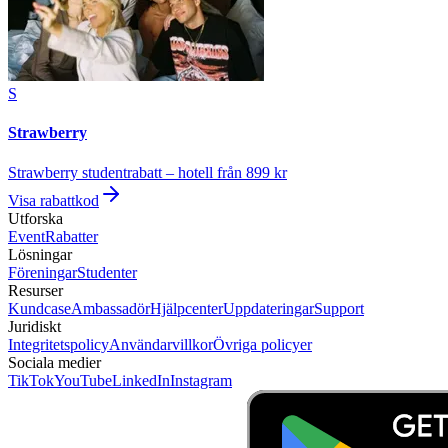
S
Strawberry
Strawberry studentrabatt – hotell från 899 kr
Visa rabattkod
Utforska
Event
Rabatter
Lösningar
Föreningar
Studenter
Resurser
Kundcase
Ambassadör
Hjälpcenter
Uppdateringar
Support
Juridiskt
Integritetspolicy
Användarvillkor
Övriga policyer
Sociala medier
TikTok
YouTube
LinkedIn
Instagram