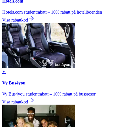
Hotels.com
Hotels.com studentrabatt – 10% rabatt på hotellboenden
Visa rabattkod
V
Vy Bus4you
Vy Bus4you studentrabatt – 10% rabatt på bussresor
Visa rabattkod