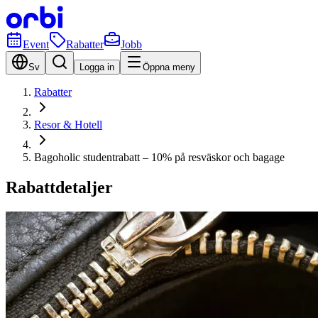
Event
Rabatter
Jobb
Sv
Logga in
Öppna meny
Rabatter
Resor & Hotell
Bagoholic studentrabatt – 10% på resväskor och bagage
Rabattdetaljer