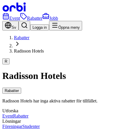
Event
Rabatter
Jobb
Sv
Logga in
Öppna meny
Rabatter
Radisson Hotels
R
Radisson Hotels
Rabatter
Radisson Hotels har inga aktiva rabatter för tillfället.
Utforska
Event
Rabatter
Lösningar
Föreningar
Studenter