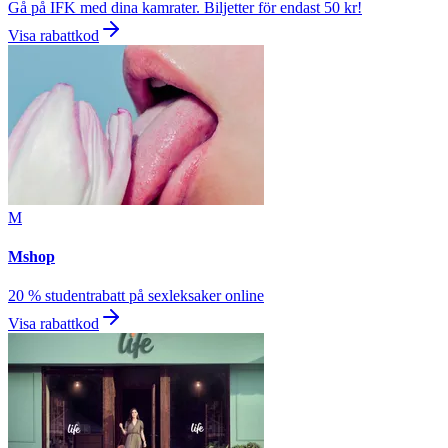
Gå på IFK med dina kamrater. Biljetter för endast 50 kr!
Visa rabattkod
M
Mshop
20 % studentrabatt på sexleksaker online
Visa rabattkod