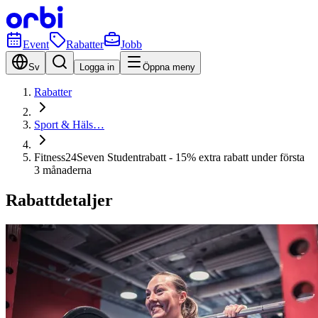
Event
Rabatter
Jobb
Sv
Logga in
Öppna meny
Rabatter
Sport & Häls…
Fitness24Seven Studentrabatt - 15% extra rabatt under första
3 månaderna
Rabattdetaljer