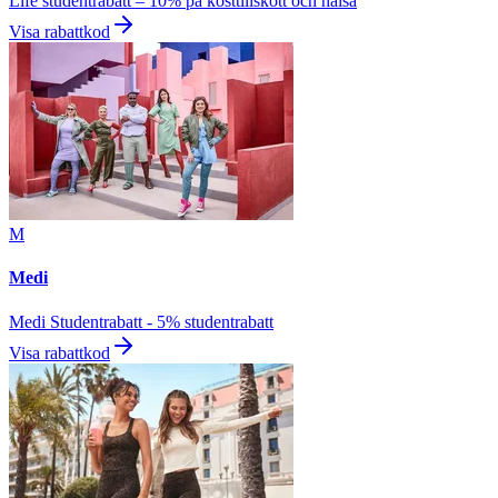
Life studentrabatt – 10% på kosttillskott och hälsa
Visa rabattkod
M
Medi
Medi Studentrabatt - 5% studentrabatt
Visa rabattkod