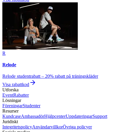
R
Relode
Relode studentrabatt – 20% rabatt på träningskläder
Visa rabattkod
Utforska
Event
Rabatter
Lösningar
Föreningar
Studenter
Resurser
Kundcase
Ambassadör
Hjälpcenter
Uppdateringar
Support
Juridiskt
Integritetspolicy
Användarvillkor
Övriga policyer