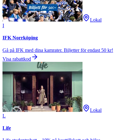
Lokal
I
IFK Norrköping
Gå på IFK med dina kamrater. Biljetter för endast 50 kr!
Visa rabattkod
Lokal
L
Life