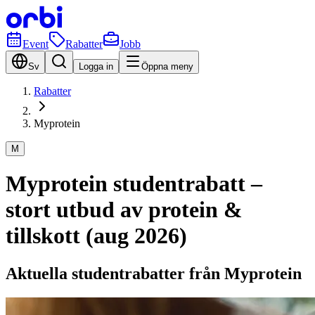
Event
Rabatter
Jobb
Sv
Logga in
Öppna meny
Rabatter
Myprotein
M
Myprotein studentrabatt –
stort utbud av protein &
tillskott (aug 2026)
Aktuella studentrabatter från Myprotein