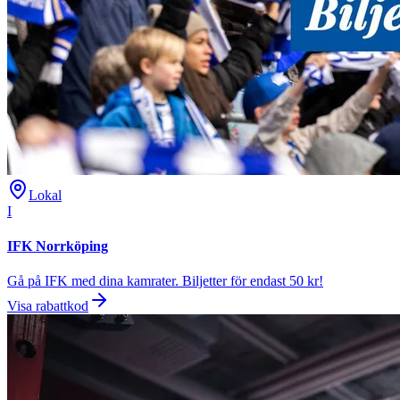
Lokal
I
IFK Norrköping
Gå på IFK med dina kamrater. Biljetter för endast 50 kr!
Visa rabattkod