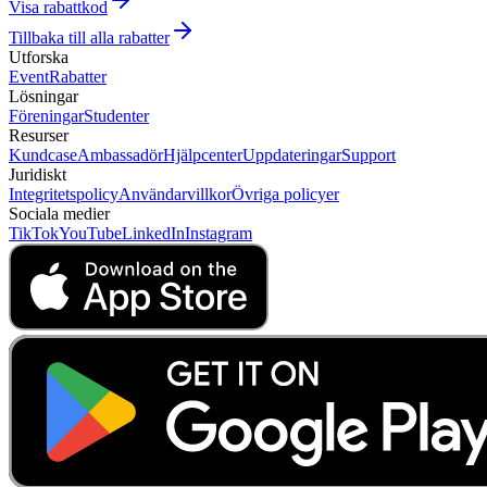
Visa rabattkod
Tillbaka till alla rabatter
Utforska
Event
Rabatter
Lösningar
Föreningar
Studenter
Resurser
Kundcase
Ambassadör
Hjälpcenter
Uppdateringar
Support
Juridiskt
Integritetspolicy
Användarvillkor
Övriga policyer
Sociala medier
TikTok
YouTube
LinkedIn
Instagram