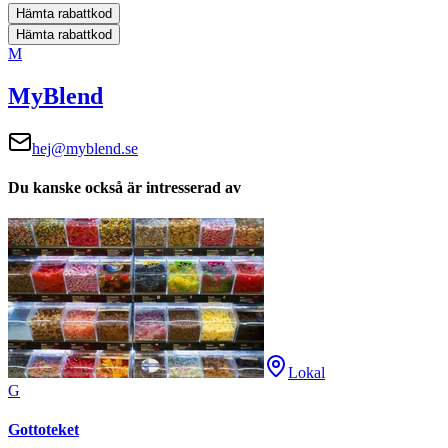
Hämta rabattkod
Hämta rabattkod
M
MyBlend
hej@myblend.se
Du kanske också är intresserad av
Lokal
G
Gottoteket