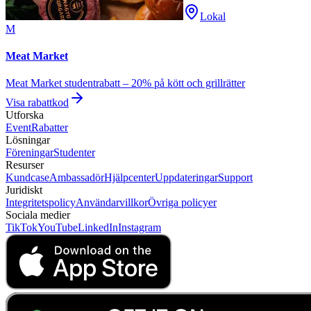
Lokal
M
Meat Market
Meat Market studentrabatt – 20% på kött och grillrätter
Visa rabattkod
Utforska
Event
Rabatter
Lösningar
Föreningar
Studenter
Resurser
Kundcase
Ambassadör
Hjälpcenter
Uppdateringar
Support
Juridiskt
Integritetspolicy
Användarvillkor
Övriga policyer
Sociala medier
TikTok
YouTube
LinkedIn
Instagram