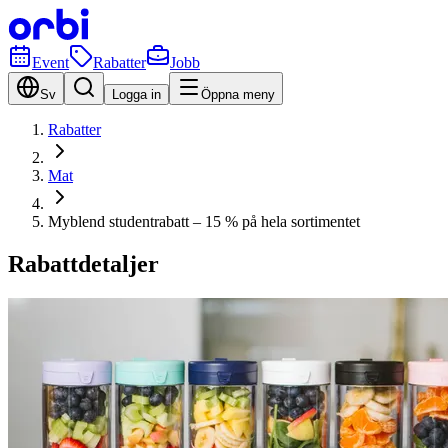
Event
Rabatter
Jobb
Sv
Logga in
Öppna meny
Rabatter
Mat
Myblend studentrabatt – 15 % på hela sortimentet
Rabattdetaljer