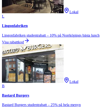
Lokal
L
Lingonfabriken
Lingonfabriken studentrabatt – 10% på Norrköpings bästa lunch
Visa rabattkod
Lokal
B
Bastard Burgers
Bastard Burgers studentrabatt – 25% på hela menyn