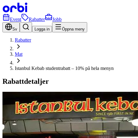
Event
Rabatter
Jobb
Sv
Logga in
Öppna meny
Rabatter
Mat
Istanbul Kebab studentrabatt – 10% på hela menyn
Rabattdetaljer