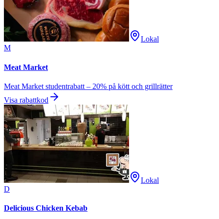
Lokal
M
Meat Market
Meat Market studentrabatt – 20% på kött och grillrätter
Visa rabattkod
Lokal
D
Delicious Chicken Kebab