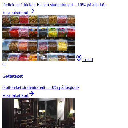
Delicious Chicken Kebab studentrabatt – 10% på alla köp
Visa rabattkod
Lokal
G
Gottoteket
Gottoteket studentrabatt – 10% på lösgodis
Visa rabattkod