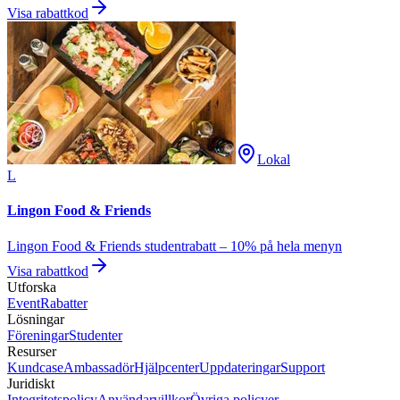
Visa rabattkod
Lokal
L
Lingon Food & Friends
Lingon Food & Friends studentrabatt – 10% på hela menyn
Visa rabattkod
Utforska
Event
Rabatter
Lösningar
Föreningar
Studenter
Resurser
Kundcase
Ambassadör
Hjälpcenter
Uppdateringar
Support
Juridiskt
Integritetspolicy
Användarvillkor
Övriga policyer