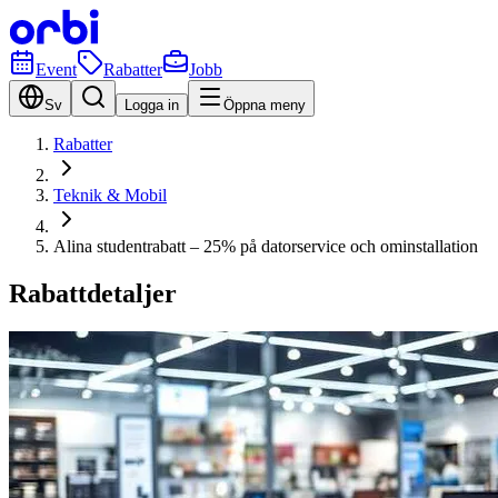
Event
Rabatter
Jobb
Sv
Logga in
Öppna meny
Rabatter
Teknik & Mobil
Alina studentrabatt – 25% på datorservice och ominstallation
Rabattdetaljer