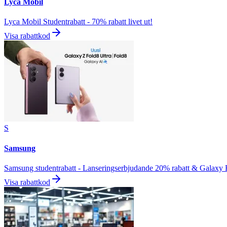
Lyca Mobil
Lyca Mobil Studentrabatt - 70% rabatt livet ut!
Visa rabattkod
S
Samsung
Samsung studentrabatt - Lanseringserbjudande 20% rabatt & Galaxy
Visa rabattkod