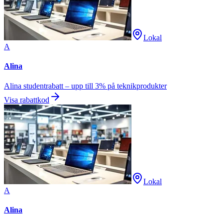
Lokal
A
Alina
Alina studentrabatt – upp till 3% på teknikprodukter
Visa rabattkod
Lokal
A
Alina