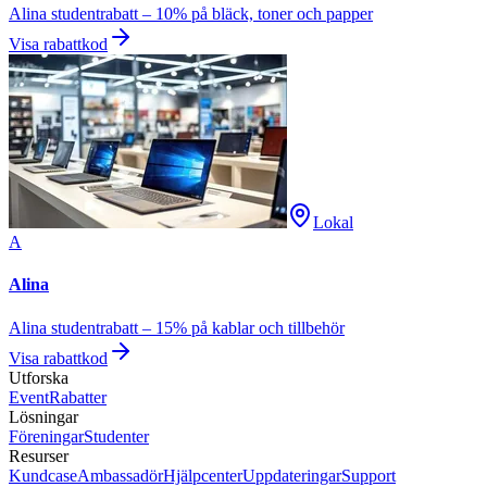
Alina studentrabatt – 10% på bläck, toner och papper
Visa rabattkod
Lokal
A
Alina
Alina studentrabatt – 15% på kablar och tillbehör
Visa rabattkod
Utforska
Event
Rabatter
Lösningar
Föreningar
Studenter
Resurser
Kundcase
Ambassadör
Hjälpcenter
Uppdateringar
Support