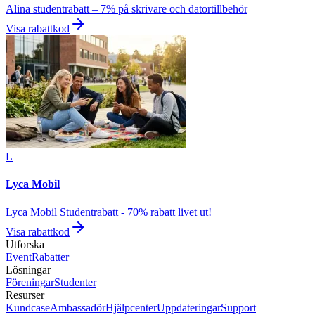
Alina studentrabatt – 7% på skrivare och datortillbehör
Visa rabattkod
L
Lyca Mobil
Lyca Mobil Studentrabatt - 70% rabatt livet ut!
Visa rabattkod
Utforska
Event
Rabatter
Lösningar
Föreningar
Studenter
Resurser
Kundcase
Ambassadör
Hjälpcenter
Uppdateringar
Support