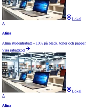
Lokal
A
Alina
Alina studentrabatt – 10% på bläck, toner och papper
Visa rabattkod
Lokal
A
Alina