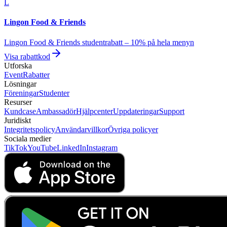
L
Lingon Food & Friends
Lingon Food & Friends studentrabatt – 10% på hela menyn
Visa rabattkod
Utforska
Event
Rabatter
Lösningar
Föreningar
Studenter
Resurser
Kundcase
Ambassadör
Hjälpcenter
Uppdateringar
Support
Juridiskt
Integritetspolicy
Användarvillkor
Övriga policyer
Sociala medier
TikTok
YouTube
LinkedIn
Instagram