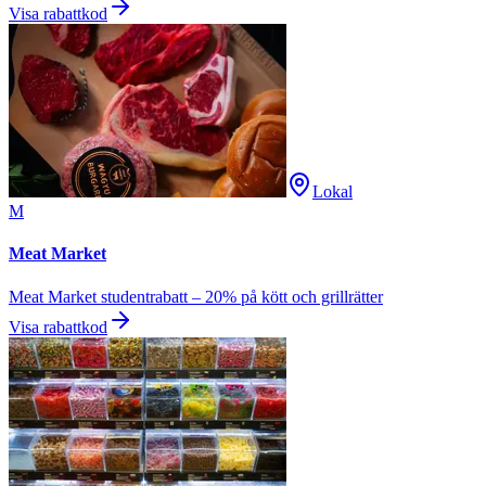
Visa rabattkod
Lokal
M
Meat Market
Meat Market studentrabatt – 20% på kött och grillrätter
Visa rabattkod