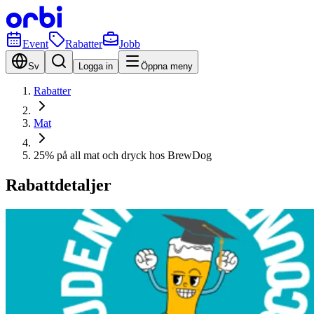
Event
Rabatter
Jobb
Sv
Logga in
Öppna meny
Rabatter
Mat
25% på all mat och dryck hos BrewDog
Rabattdetaljer