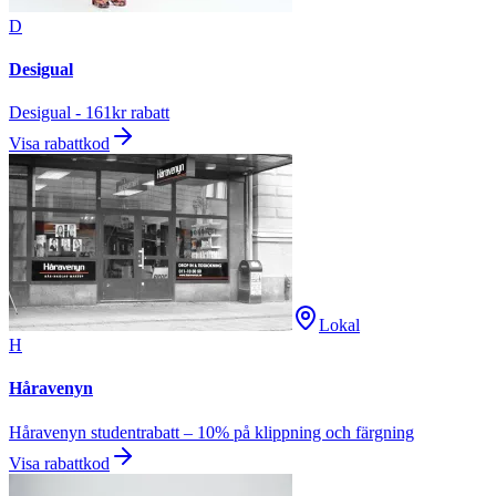
D
Desigual
Desigual - 161kr rabatt
Visa rabattkod
Lokal
H
Håravenyn
Håravenyn studentrabatt – 10% på klippning och färgning
Visa rabattkod