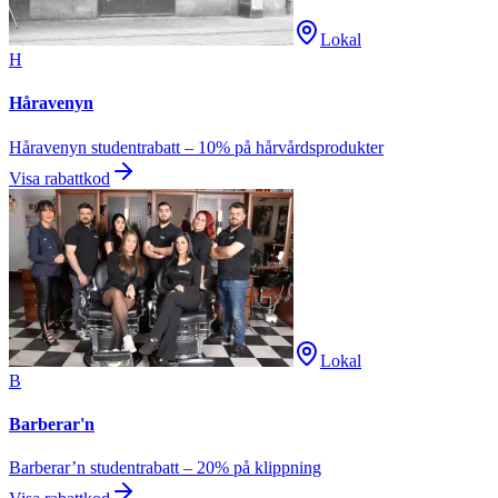
Lokal
H
Håravenyn
Håravenyn studentrabatt – 10% på hårvårdsprodukter
Visa rabattkod
Lokal
B
Barberar'n
Barberar’n studentrabatt – 20% på klippning