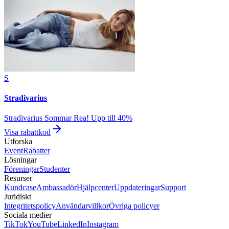
S
Stradivarius
Stradivarius Sommar Rea! Upp till 40%
Visa rabattkod
Utforska
Event
Rabatter
Lösningar
Föreningar
Studenter
Resurser
Kundcase
Ambassadör
Hjälpcenter
Uppdateringar
Support
Juridiskt
Integritetspolicy
Användarvillkor
Övriga policyer
Sociala medier
TikTok
YouTube
LinkedIn
Instagram