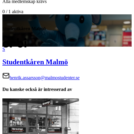
Alla medlemskap krävs
0 / 1 aktiva
S
Studentkåren Malmö
S
Studentkåren Malmö
henrik.assarsson@malmostudenter.se
Du kanske också är intresserad av