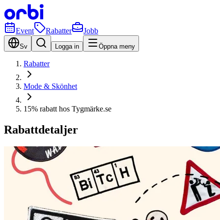
Event
Rabatter
Jobb
Sv
Logga in
Öppna meny
Rabatter
Mode & Skönhet
15% rabatt hos Tygmärke.se
Rabattdetaljer