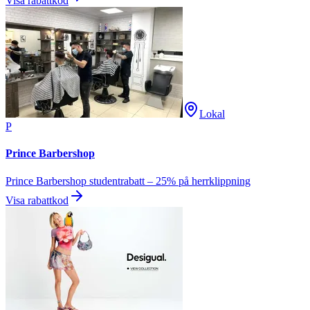
Visa rabattkod
Lokal
P
Prince Barbershop
Prince Barbershop studentrabatt – 25% på herrklippning
Visa rabattkod