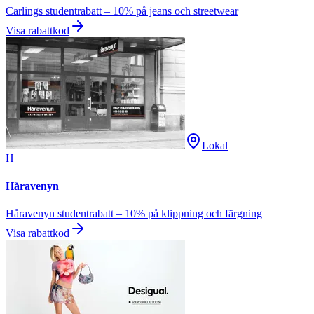
Carlings studentrabatt – 10% på jeans och streetwear
Visa rabattkod
Lokal
H
Håravenyn
Håravenyn studentrabatt – 10% på klippning och färgning
Visa rabattkod