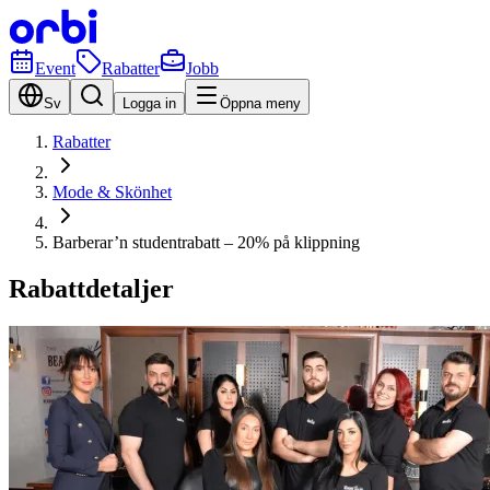
Event
Rabatter
Jobb
Sv
Logga in
Öppna meny
Rabatter
Mode & Skönhet
Barberar’n studentrabatt – 20% på klippning
Rabattdetaljer