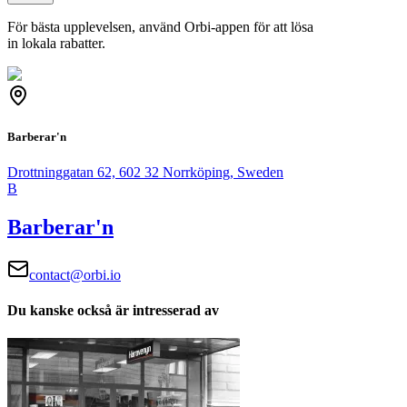
För bästa upplevelsen, använd Orbi-appen för att lösa
in lokala rabatter.
Barberar'n
Drottninggatan 62, 602 32 Norrköping, Sweden
B
Barberar'n
contact@orbi.io
Du kanske också är intresserad av