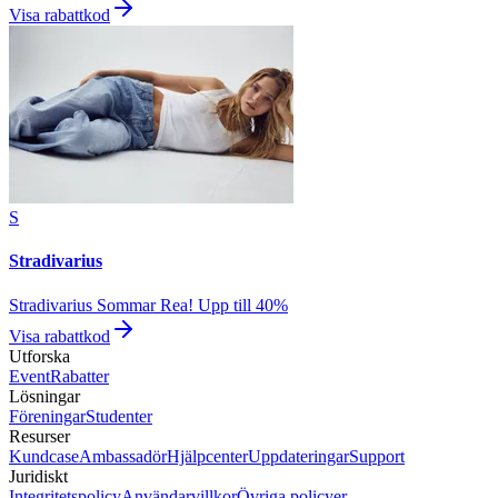
Visa rabattkod
S
Stradivarius
Stradivarius Sommar Rea! Upp till 40%
Visa rabattkod
Utforska
Event
Rabatter
Lösningar
Föreningar
Studenter
Resurser
Kundcase
Ambassadör
Hjälpcenter
Uppdateringar
Support
Juridiskt
Integritetspolicy
Användarvillkor
Övriga policyer