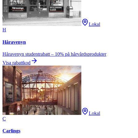
Lokal
H
Håravenyn
Håravenyn studentrabatt – 10% på hårvårdsprodukter
Visa rabattkod
Lokal
C
Carlings