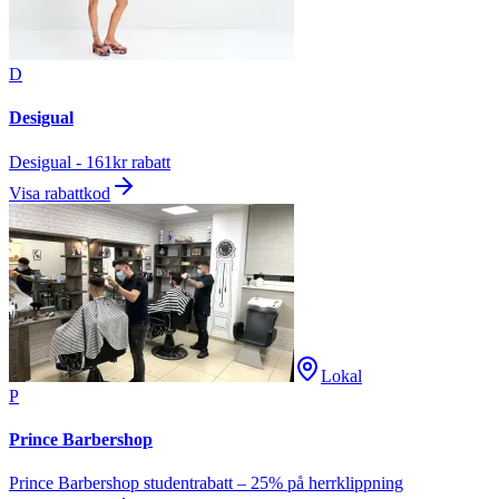
D
Desigual
Desigual - 161kr rabatt
Visa rabattkod
Lokal
P
Prince Barbershop
Prince Barbershop studentrabatt – 25% på herrklippning