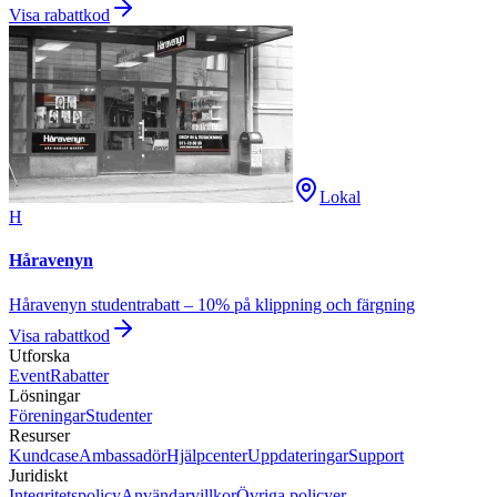
Visa rabattkod
Lokal
H
Håravenyn
Håravenyn studentrabatt – 10% på klippning och färgning
Visa rabattkod
Utforska
Event
Rabatter
Lösningar
Föreningar
Studenter
Resurser
Kundcase
Ambassadör
Hjälpcenter
Uppdateringar
Support
Juridiskt
Integritetspolicy
Användarvillkor
Övriga policyer