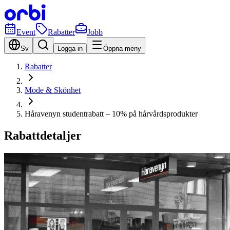
Event
Rabatter
Jobb
Sv
Logga in
Öppna meny
Rabatter
Mode & Skönhet
Håravenyn studentrabatt – 10% på hårvårdsprodukter
Rabattdetaljer