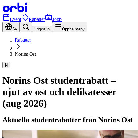
Event
Rabatter
Jobb
Sv
Logga in
Öppna meny
Rabatter
Norins Ost
N
Norins Ost studentrabatt –
njut av ost och delikatesser
(aug 2026)
Aktuella studentrabatter från Norins Ost