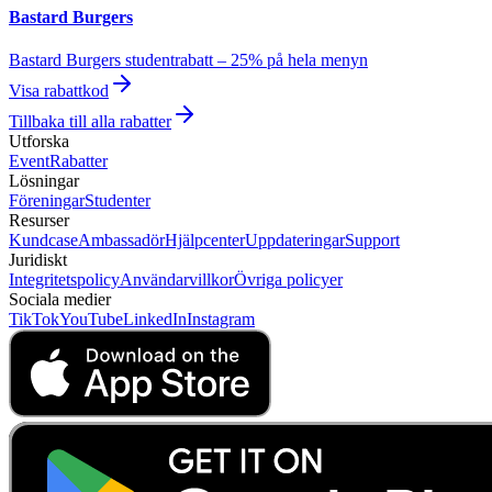
Bastard Burgers
Bastard Burgers studentrabatt – 25% på hela menyn
Visa rabattkod
Tillbaka till alla rabatter
Utforska
Event
Rabatter
Lösningar
Föreningar
Studenter
Resurser
Kundcase
Ambassadör
Hjälpcenter
Uppdateringar
Support
Juridiskt
Integritetspolicy
Användarvillkor
Övriga policyer
Sociala medier
TikTok
YouTube
LinkedIn
Instagram