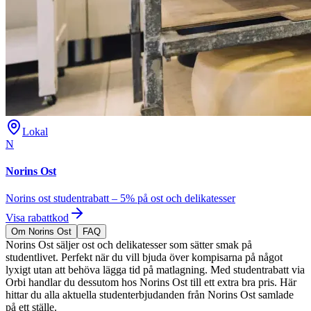
Lokal
N
Norins Ost
Norins ost studentrabatt – 5% på ost och delikatesser
Visa rabattkod
Om Norins Ost
FAQ
Norins Ost säljer ost och delikatesser som sätter smak på
studentlivet. Perfekt när du vill bjuda över kompisarna på något
lyxigt utan att behöva lägga tid på matlagning. Med studentrabatt via
Orbi handlar du dessutom hos Norins Ost till ett extra bra pris. Här
hittar du alla aktuella studenterbjudanden från Norins Ost samlade
på ett ställe.