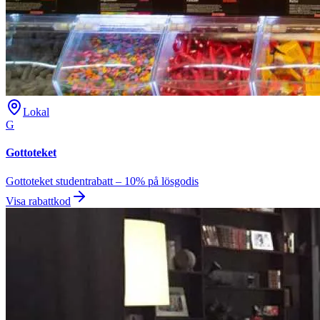
Lokal
G
Gottoteket
Gottoteket studentrabatt – 10% på lösgodis
Visa rabattkod