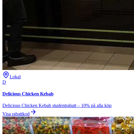
Lokal
D
Delicious Chicken Kebab
Delicious Chicken Kebab studentrabatt – 10% på alla köp
Visa rabattkod