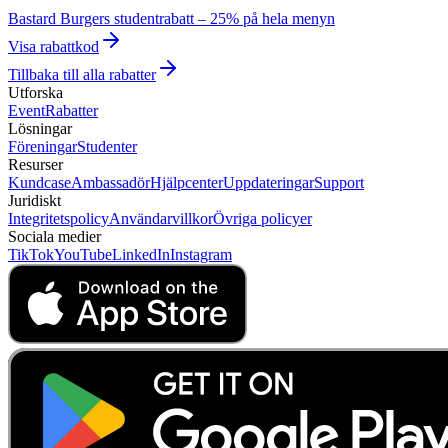
Bastard Burgers studentrabatt – 25% på hela menyn
Visa rabattkod
Tillbaka till alla rabatter
Utforska
Event
Rabatter
Lösningar
Föreningar
Studenter
Resurser
Kundcase
Ambassadör
Hjälpcenter
Uppdateringar
Support
Juridiskt
Integritetspolicy
Användarvillkor
Övriga policyer
Sociala medier
TikTok
YouTube
LinkedIn
Instagram