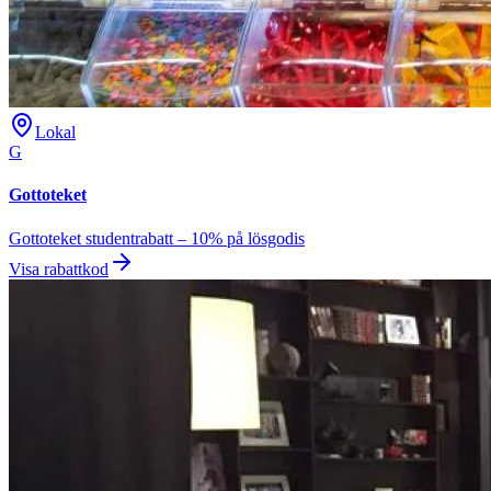
Lokal
G
Gottoteket
Gottoteket studentrabatt – 10% på lösgodis
Visa rabattkod