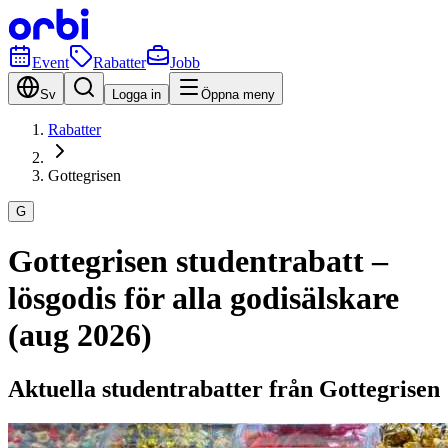
Event
Rabatter
Jobb
Sv
Logga in
Öppna meny
Rabatter
Gottegrisen
G
Gottegrisen studentrabatt –
lösgodis för alla godisälskare
(aug 2026)
Aktuella studentrabatter från Gottegrisen