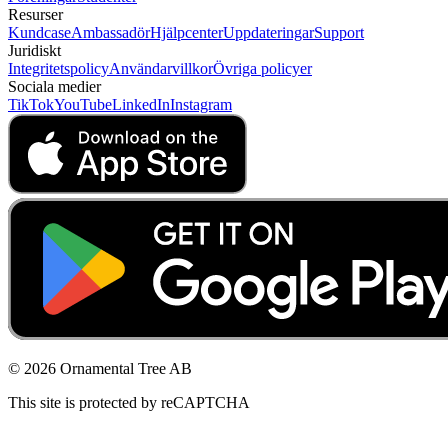
Resurser
Kundcase
Ambassadör
Hjälpcenter
Uppdateringar
Support
Juridiskt
Integritetspolicy
Användarvillkor
Övriga policyer
Sociala medier
TikTok
YouTube
LinkedIn
Instagram
© 2026 Ornamental Tree AB
This site is protected by reCAPTCHA