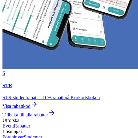
S
STR
STR studentrabatt – 16% rabatt på Körkortsboken
Visa rabattkod
Tillbaka till alla rabatter
Utforska
Event
Rabatter
Lösningar
Föreningar
Studenter