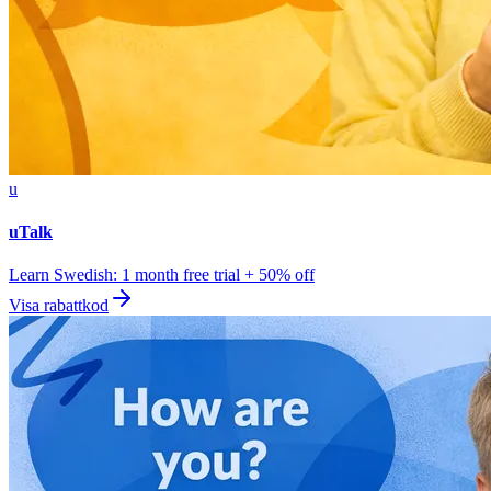
u
uTalk
Learn Swedish: 1 month free trial + 50% off
Visa rabattkod