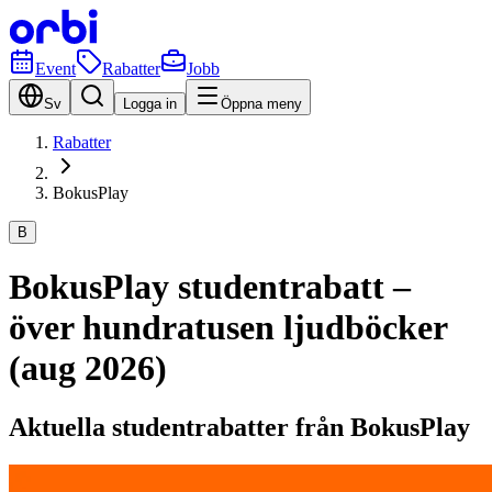
Event
Rabatter
Jobb
Sv
Logga in
Öppna meny
Rabatter
BokusPlay
B
BokusPlay studentrabatt –
över hundratusen ljudböcker
(aug 2026)
Aktuella studentrabatter från BokusPlay