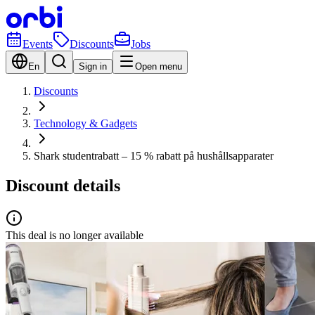
Events
Discounts
Jobs
En
Sign in
Open menu
Discounts
Technology & Gadgets
Shark studentrabatt – 15 % rabatt på hushållsapparater
Discount details
This deal is no longer available