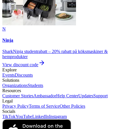
N
Ninja
SharkNinja studentrabatt – 20% rabatt på köksmaskiner &
hemprodukter
View discount code
Explore
Events
Discounts
Solutions
Organizations
Students
Resources
Customer Stories
Ambassador
Help Center
Updates
Support
Legal
Privacy Policy
Terms of Service
Other Policies
Socials
TikTok
YouTube
LinkedIn
Instagram