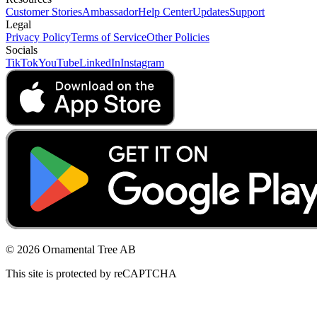
Customer Stories
Ambassador
Help Center
Updates
Support
Legal
Privacy Policy
Terms of Service
Other Policies
Socials
TikTok
YouTube
LinkedIn
Instagram
© 2026 Ornamental Tree AB
This site is protected by reCAPTCHA