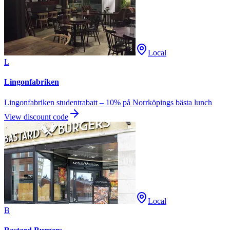
Local
L
Lingonfabriken
Lingonfabriken studentrabatt – 10% på Norrköpings bästa lunch
View discount code
Local
B