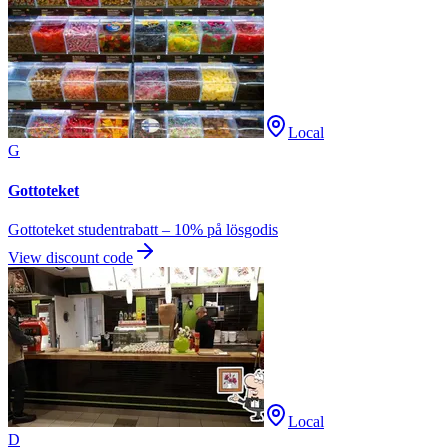
Local
G
Gottoteket
Gottoteket studentrabatt – 10% på lösgodis
View discount code
Local
D