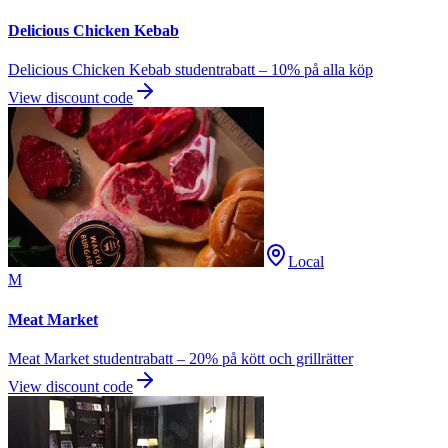
Delicious Chicken Kebab
Delicious Chicken Kebab studentrabatt – 10% på alla köp
View discount code
Local
M
Meat Market
Meat Market studentrabatt – 20% på kött och grillrätter
View discount code