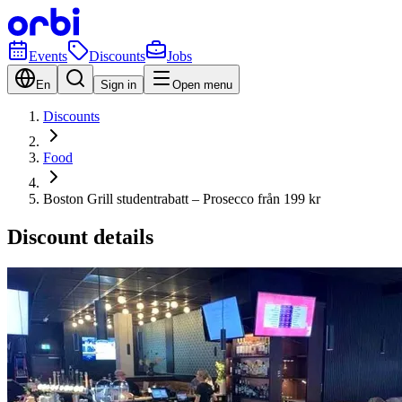
Events
Discounts
Jobs
En
Sign in
Open menu
Discounts
Food
Boston Grill studentrabatt – Prosecco från 199 kr
Discount details