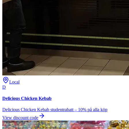
Local
D
Delicious Chicken Kebab
Delicious Chicken Kebab studentrabatt – 10% på alla köp
View discount code