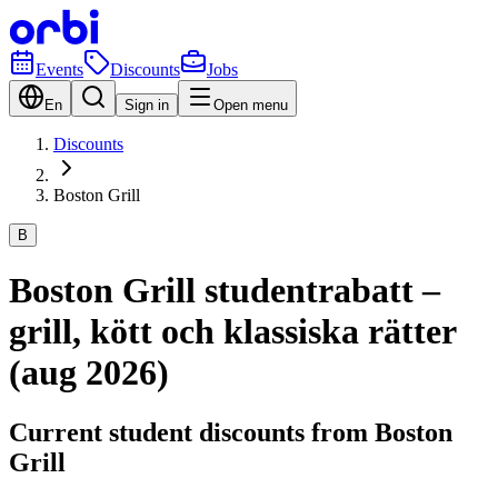
Events
Discounts
Jobs
En
Sign in
Open menu
Discounts
Boston Grill
B
Boston Grill studentrabatt –
grill, kött och klassiska rätter
(aug 2026)
Current student discounts from Boston
Grill