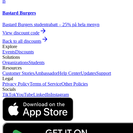
B
Bastard Burgers
Bastard Burgers studentrabatt – 25% på hela menyn
View discount code
Back to all discounts
Explore
Events
Discounts
Solutions
Organizations
Students
Resources
Customer Stories
Ambassador
Help Center
Updates
Support
Legal
Privacy Policy
Terms of Service
Other Policies
Socials
TikTok
YouTube
LinkedIn
Instagram