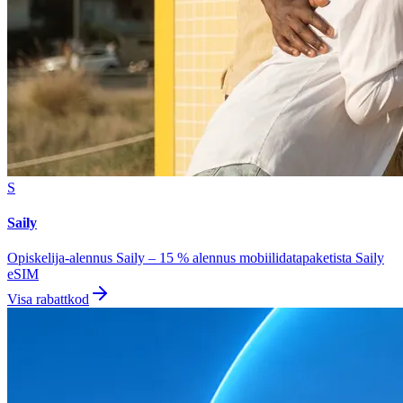
S
Saily
Opiskelija-alennus Saily – 15 % alennus mobiilidatapaketista Saily
eSIM
Visa rabattkod