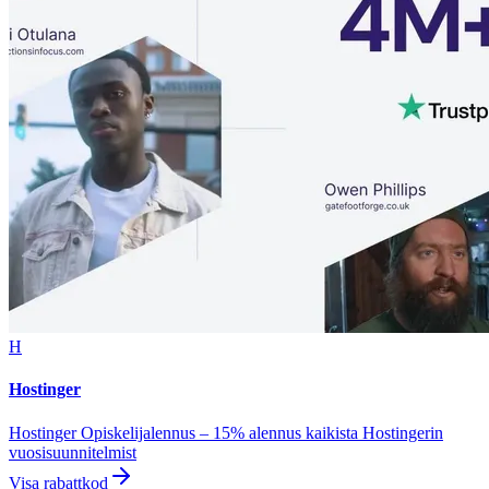
H
Hostinger
Hostinger Opiskelijalennus – 15% alennus kaikista Hostingerin
vuosisuunnitelmist
Visa rabattkod