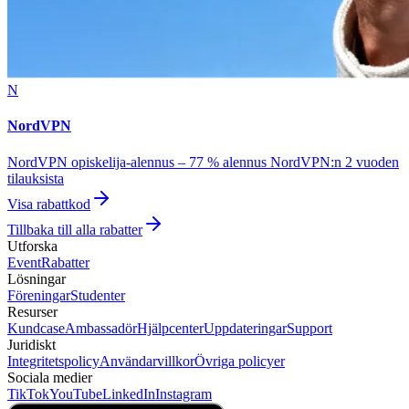
N
NordVPN
NordVPN opiskelija-alennus – 77 % alennus NordVPN:n 2 vuoden
tilauksista
Visa rabattkod
Tillbaka till alla rabatter
Utforska
Event
Rabatter
Lösningar
Föreningar
Studenter
Resurser
Kundcase
Ambassadör
Hjälpcenter
Uppdateringar
Support
Juridiskt
Integritetspolicy
Användarvillkor
Övriga policyer
Sociala medier
TikTok
YouTube
LinkedIn
Instagram