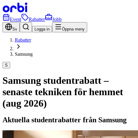
Event
Rabatter
Jobb
Sv
Logga in
Öppna meny
Rabatter
Samsung
S
Samsung studentrabatt –
senaste tekniken för hemmet
(aug 2026)
Aktuella studentrabatter från Samsung