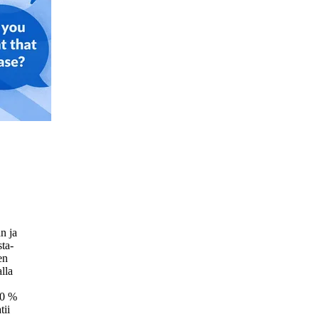
n ja
sta-
en
lla
50 %
tii