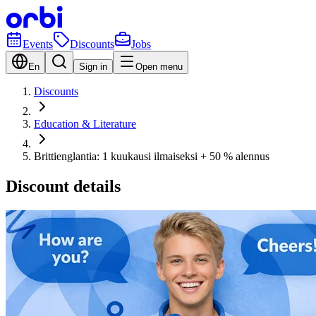
Events
Discounts
Jobs
En
Sign in
Open menu
Discounts
Education & Literature
Brittienglantia: 1 kuukausi ilmaiseksi + 50 % alennus
Discount details