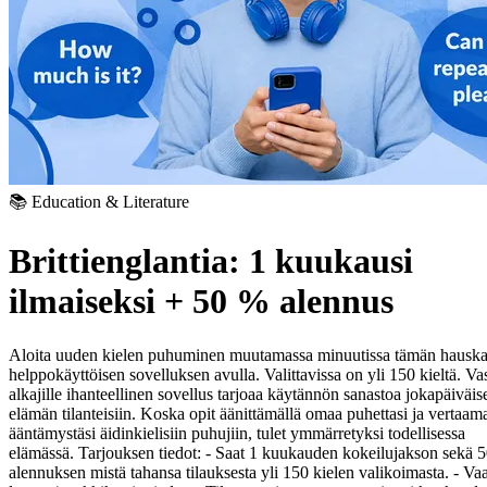
📚 Education & Literature
Brittienglantia: 1 kuukausi
ilmaiseksi + 50 % alennus
Aloita uuden kielen puhuminen muutamassa minuutissa tämän hauska
helppokäyttöisen sovelluksen avulla. Valittavissa on yli 150 kieltä. Va
alkajille ihanteellinen sovellus tarjoaa käytännön sanastoa jokapäiväis
elämän tilanteisiin. Koska opit äänittämällä omaa puhettasi ja vertaama
ääntämystäsi äidinkielisiin puhujiin, tulet ymmärretyksi todellisessa
elämässä.
Tarjouksen tiedot:
- Saat 1 kuukauden kokeilujakson sekä 
alennuksen mistä tahansa tilauksesta yli 150 kielen valikoimasta.
- Vaa