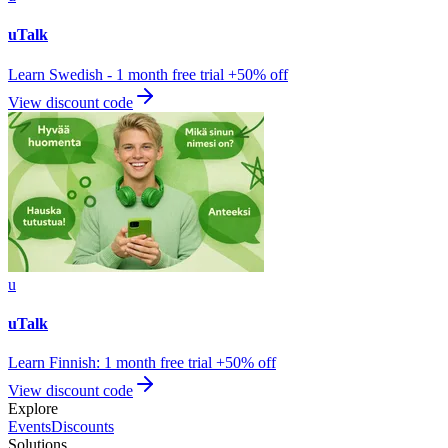
uTalk
Learn Swedish - 1 month free trial +50% off
View discount code
u
uTalk
Learn Finnish: 1 month free trial +50% off
View discount code
Explore
Events
Discounts
Solutions