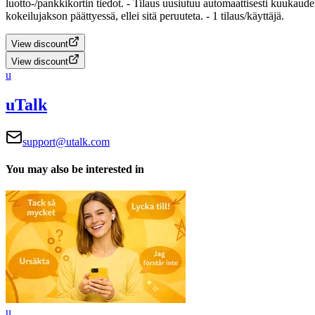
luotto-/pankkikortin tiedot.
- Tilaus uusiutuu automaattisesti kuukaud
kokeilujakson päättyessä, ellei sitä peruuteta.
- 1 tilaus/käyttäjä.
View discount
View discount
u
uTalk
support@utalk.com
You may also be interested in
u