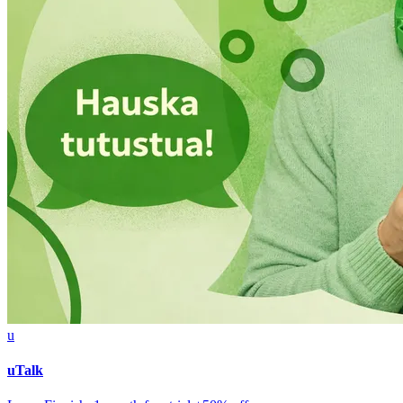
u
uTalk