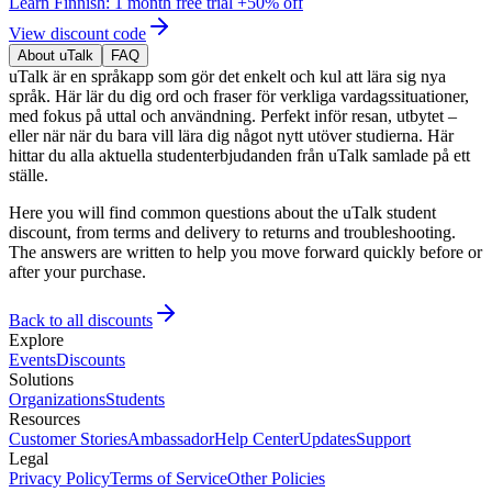
Learn Finnish: 1 month free trial +50% off
View discount code
About uTalk
FAQ
uTalk är en språkapp som gör det enkelt och kul att lära sig nya
språk. Här lär du dig ord och fraser för verkliga vardagssituationer,
med fokus på uttal och användning. Perfekt inför resan, utbytet –
eller när när du bara vill lära dig något nytt utöver studierna. Här
hittar du alla aktuella studenterbjudanden från uTalk samlade på ett
ställe.
Here you will find common questions about the uTalk student
discount, from terms and delivery to returns and troubleshooting.
The answers are written to help you move forward quickly before or
after your purchase.
Back to all discounts
Explore
Events
Discounts
Solutions
Organizations
Students
Resources
Customer Stories
Ambassador
Help Center
Updates
Support
Legal
Privacy Policy
Terms of Service
Other Policies