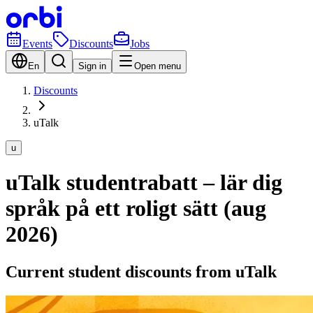
Events
Discounts
Jobs
En
Sign in
Open menu
Discounts
uTalk
u
uTalk studentrabatt – lär dig
språk på ett roligt sätt (aug
2026)
Current student discounts from uTalk