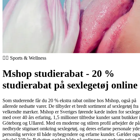
🏃‍♂️ Sports & Wellness
Mshop studierabat - 20 %
studierabat på sexlegetøj online
Som studerende får du 20 % ekstra rabat online hos Mshop, også på
allerede nedsatte varer. De tilbyder et bredt sortiment af sexlegetøj fra
velkendte mærker. Mshop er Sveriges førende kæde inden for sexlege
med over 40 års erfaring, 1,5 millioner tilfredse kunder samt butikker 
Göteborg og Ullared. Med en moderne og stilren profil arbejder de på
nedbryde stigmaet omkring sexlegetøj, og deres erfarne personale yde
personlig service til både nybegyndere og erfarne kunder. Gælder ogs
udsalg!
Vilkår:
Rabatten gælder både på ordinære og nedsatte priser.