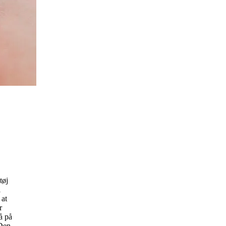
tøj
i
 at
r
å på
 Den