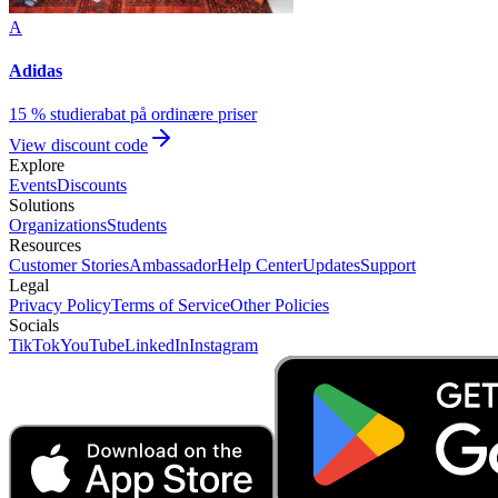
A
Adidas
15 % studierabat på ordinære priser
View discount code
Explore
Events
Discounts
Solutions
Organizations
Students
Resources
Customer Stories
Ambassador
Help Center
Updates
Support
Legal
Privacy Policy
Terms of Service
Other Policies
Socials
TikTok
YouTube
LinkedIn
Instagram