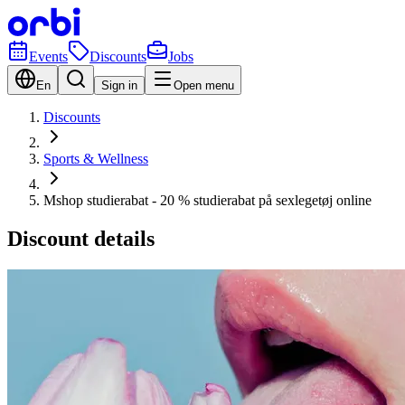
Events
Discounts
Jobs
En
Sign in
Open menu
Discounts
Sports & Wellness
Mshop studierabat - 20 % studierabat på sexlegetøj online
Discount details