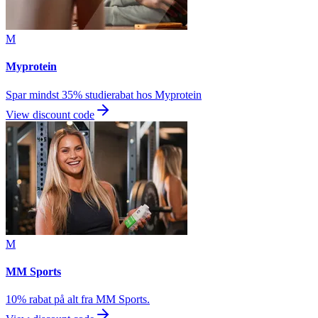
M
Myprotein
Spar mindst 35% studierabat hos Myprotein
View discount code
M
MM Sports
10% rabat på alt fra MM Sports.