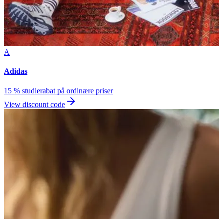
A
Adidas
15 % studierabat på ordinære priser
View discount code