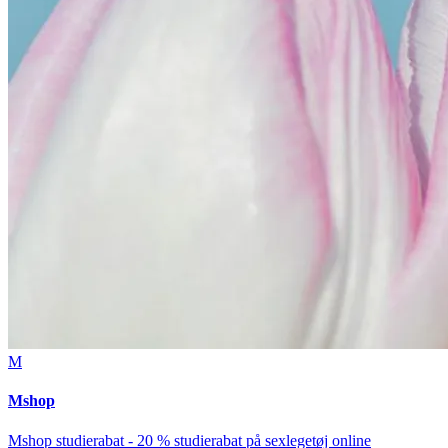
M
Mshop
Mshop studierabat - 20 % studierabat på sexlegetøj online