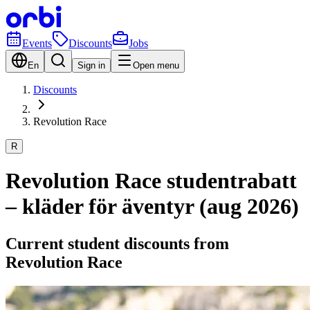
Events
Discounts
Jobs
En
Sign in
Open menu
Discounts
Revolution Race
R
Revolution Race studentrabatt
– kläder för äventyr (aug 2026)
Current student discounts from
Revolution Race