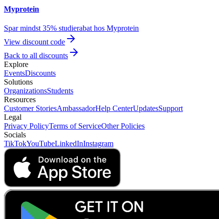
Myprotein
Spar mindst 35% studierabat hos Myprotein
View discount code
Back to all discounts
Explore
Events
Discounts
Solutions
Organizations
Students
Resources
Customer Stories
Ambassador
Help Center
Updates
Support
Legal
Privacy Policy
Terms of Service
Other Policies
Socials
TikTok
YouTube
LinkedIn
Instagram